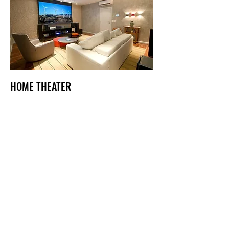
HOME THEATER
Um cinema em casa é o sonho de
todos que prezam por conforto,
segurança e diversão com toda
família, certo? Por que adiar esse
sonho, se podemos deixar ele ainda
mais prazeroso e intuitivo? Com um
simples comando de uma tecla, seja
no celular, tablet ou um simples
comando de voz através da Alexa,